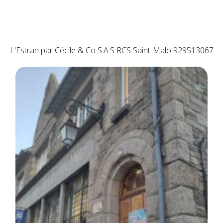
L'Estran par Cécile & Co S.A.S RCS Saint-Malo 929513067